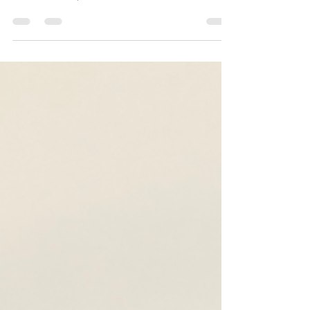
et sans gluten.
Idéale en repas de midi ou du soir accompagné d'une
belle salade. Très simple à réaliser Ingrédients (pour un
moule de 22cm): 2 oeufs...