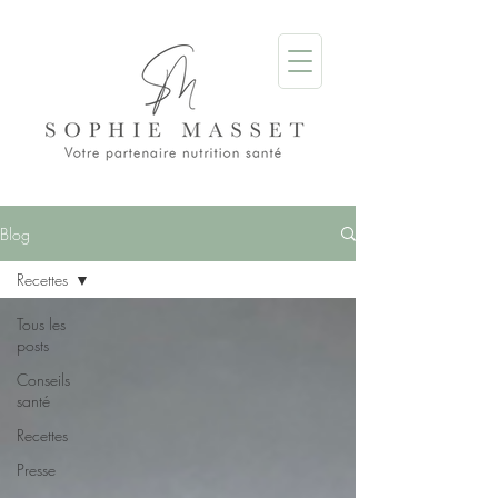
Blog
Recettes
Tous les
posts
Conseils
santé
Recettes
Presse