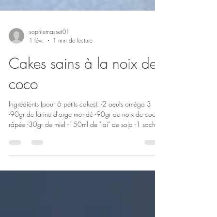
sophiemasset01
1 févr.
1 min de lecture
Cakes sains à la noix de
coco
Ingrédients (pour 6 petits cakes): -2 oeufs oméga 3
-90gr de farine d'orge mondé -90gr de noix de coco
râpée -30gr de miel -150ml de "lai" de soja -1 sachet
de poudre à lever -1 càs d'huile d'olive -1 càs d'extrait
de vanille Préparation: Mélanger les ingrédients et faire
cuire 20 à 25 minutes au four à 180 degrés.