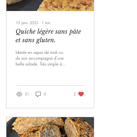
10 janv. 2025
∙
1
min
Quiche légère sans pâte
et sans gluten.
Idéale en repas de midi ou
du soir accompagné d'une
belle salade. Très simple à
réaliser Ingrédients (pour un
moule de 22cm): 2 oeufs...
51
0
2