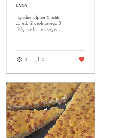
coco
Ingrédients (pour 6 petits
cakes): -2 oeufs oméga 3
-90gr de farine d'orge
mondé -90gr de noix de
coco râpée -30gr de miel
-150ml de "lai" de soja -1
sachet de poudre à lever -1
càs d'huile d'olive -1 càs
3
0
1
d'extrait de vanille
Préparation: Mélanger les
ingrédients et faire cuire 20 à
25 minutes au four à 180
degrés.