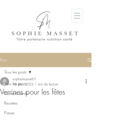
Post
Tous les posts
sophiemasset01
Tous les posts
18 déc. 2022
1 min de lecture
Verrines pour les fêtes
Conseils santé
Recettes
Presse