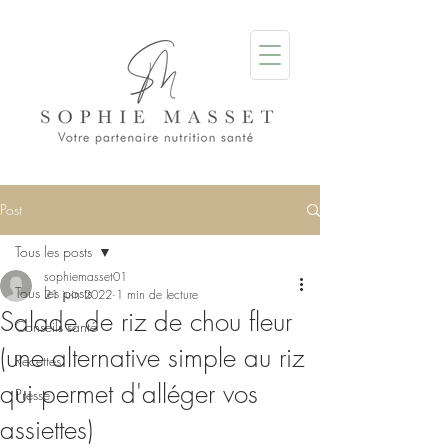
Post
Tous les posts
sophiemasset01
Tous les posts
21 juin 2022
1 min de lecture
Salade de riz de chou fleur
Conseils santé
(une alternative simple au riz
Recettes
qui permet d'alléger vos
Presse
assiettes)