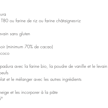
dura
 T80 ou farine de riz ou farine châtaignes-riz
evain sans gluten
noir (minimum 70% de cacao)
z coco
padura avec la farine bio, la poudre de vanille et le levain
oeufs 
olat et le mélanger avec les autres ingrédients
 neige et les incorporer à la pâte
5° 