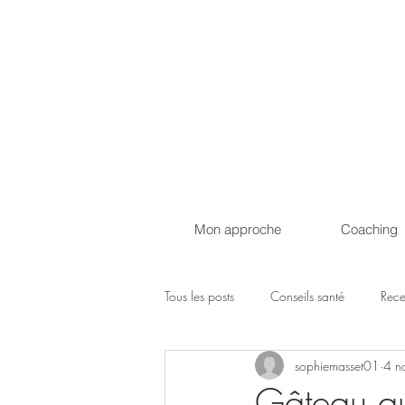
Mon approche
Coaching
Tous les posts
Conseils santé
Rece
sophiemasset01
4 n
Gâteau au 